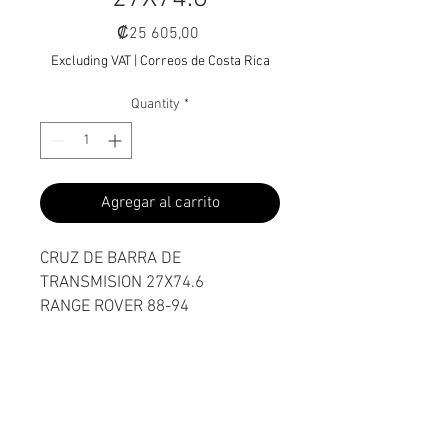
Price
₡25 605,00
Excluding VAT
|
Correos de Costa Rica
Quantity
*
Agregar al carrito
CRUZ DE BARRA DE
TRANSMISION 27X74.6
RANGE ROVER 88-94
DISCOVERY I 89-98
DISCOVERY III 04-09
DEFENDER 90-16
REPUESTOS LAND ROVER