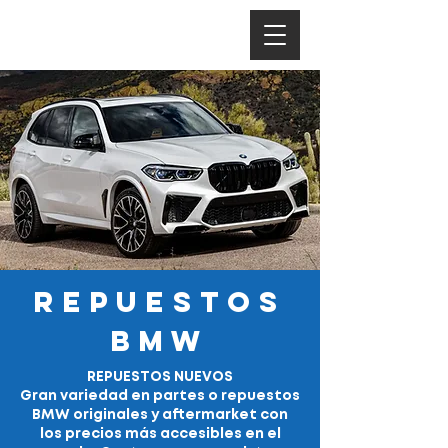
REPUESTOS
BMW
REPUESTOS NUEVOS
Gran variedad en partes o repuestos
BMW originales y aftermarket con
los precios más accesibles en el