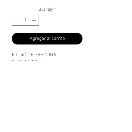
Quantity
*
Agregar al carrito
FILTRO DE GASOLINA
S40 II 04-12
V50 03-12
C70 II 06-09
C30 06-12"