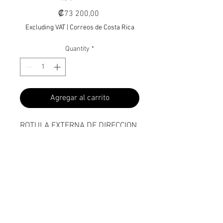
Price
₡73 200,00
Excluding VAT
|
Correos de Costa Rica
Quantity
*
Agregar al carrito
ROTULA EXTERNA DE DIRECCION
IZQUIERDA
80 I 98-08
V70 II 99-08
S60 I 00-10